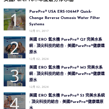
PurePro® USA ERS-106MP Quick-
Change Reverse Osmosis Water Filter
Systems
12月 01, 2017
美國 ERO 氫水機 PurePro® Q7 完美水系
統 : 頂尖科技的結合 - 美國PurePro®健康還
原水
12月 02, 2024
美國 ERO 氫水機 PurePro® M3 完美水系
統 : 頂尖科技的結合 - 美國PurePro®健康還
原水
12月 02, 2024
美國 ERO 氫水機 PurePro® S3 完美水系統
: 頂尖科技的結合 - 美國PurePro®健康還原
水