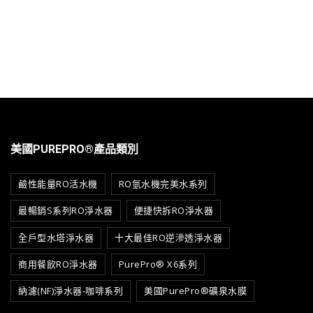
美國PUREPRO®產品類別
鹼性能量RO活水機
RO氫水機完美水系列
最暢銷S系列RO淨水器
便捷快拆RO淨水器
全戶型水塔淨水器
十大最佳RO逆滲透淨水器
商用餐飲RO淨水器
PurePro® X6系列
納濾(NF)淨水器-咖啡系列
美國PurePro®礦泉水膜