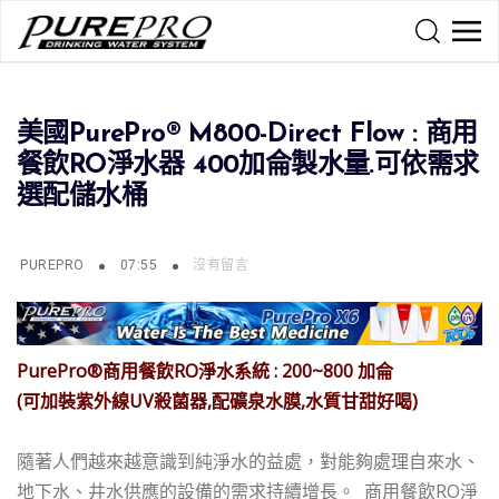
美國PurePro® M800-Direct Flow : 商用
餐飲RO淨水器 400加侖製水量.可依需求
選配儲水桶
PUREPRO
07:55
沒有留言
PurePro®商用餐飲RO淨水系統 : 200~800 加侖
(可加裝紫外線UV殺菌器,配礦泉水膜,水質甘甜好喝)
隨著人們越來越意識到純淨水的益處，對能夠處理自來水、
地下水、井水供應的設備的需求持續增長。 商用餐飲RO淨