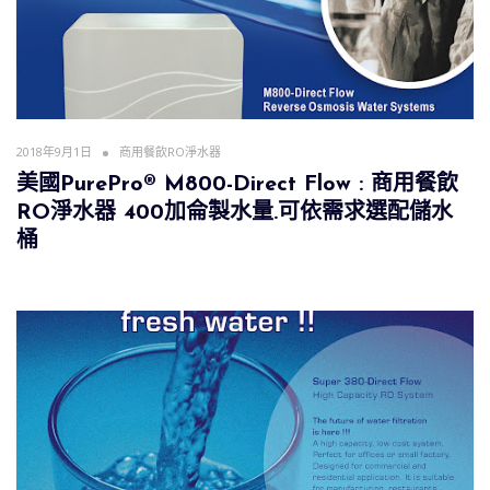
2018年9月1日
商用餐飲RO淨水器
美國PurePro® M800-Direct Flow : 商用餐飲
RO淨水器 400加侖製水量.可依需求選配儲水
桶