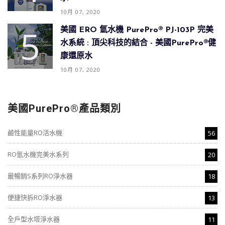
10月 07, 2020
美國 ERO 氫水機 PurePro® PJ-103P 完美
水系統 : 頂尖科技的結合 - 美國PurePro®健
康還原水
10月 07, 2020
美國PurePro®產品類別
鹼性能量RO活水機
56
RO氫水機完美水系列
20
最暢銷S系列RO淨水器
18
便捷快拆RO淨水器
13
全戶型水塔淨水器
11