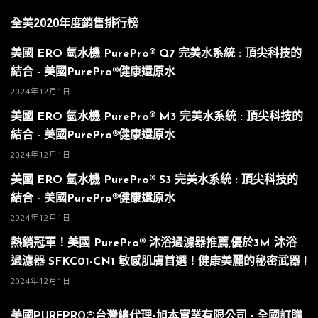
全美2020年度銷售排行榜
美國 ERO 氫水機 PurePro® Q7 完美水系統 : 頂尖科技的
結合 - 美國PurePro®健康還原水
2024年12月1日
美國 ERO 氫水機 PurePro® M3 完美水系統 : 頂尖科技的
結合 - 美國PurePro®健康還原水
2024年12月1日
美國 ERO 氫水機 PurePro® S3 完美水系統 : 頂尖科技的
結合 - 美國PurePro®健康還原水
2024年12月1日
熱銷冠軍！美國 PurePro® 沐浴過濾器推薦,優於3M 沐浴
過濾器 SFKC01-CN1 敏感肌膚首選！健康美麗的秘密武器 !
2024年12月1日
美國PUREPRO®台灣總代理-旭本實業有限公司 - 全國訂購.