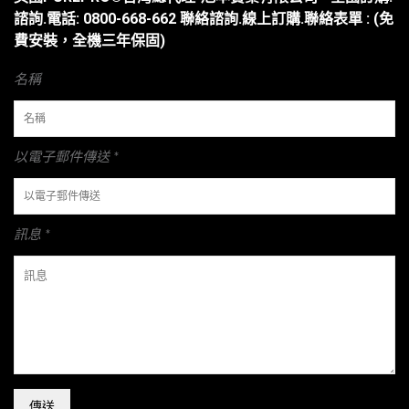
諮詢.電話: 0800-668-662 聯絡諮詢.線上訂購.聯絡表單 : (免
費安裝，全機三年保固)
名稱
以電子郵件傳送 *
訊息 *
傳送